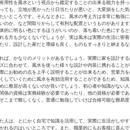
有用性を風水という視点から鑑定することの出来る能力を持っ
っても、立地が悪かったり日当たりが悪いと、大変損をした気
たいところです。そんなときに、風水の考え方は非常に勉強に
いのか、など間取りからして有利な配置というものがあります
体的に明るい色にするほうがいいのか、落ち着いた色にすると
れる方も少なくないでしょうが、実は風水は実際の生活に密着
たり、設計した家だと導線も良く、ものもすっきりと納まるな
れば、かなりのメリットがあるでしょう。実際に家を設計する
ズに合わせて、風水を使った様々な設計や内装に携わることが
際にお勧めの点を上手く説明することが出来るため、営業力を
くしていくために風水を有効活用することができるため、知識
めに敷居が高くないのが良いでしょう。初心者や知識がない人
関係の資格は実務経験が必要であったり、他の資格が必要であ
そこまで難しくなく、普通に勉強していけば合格可能な難易度
た人は、とにかく自宅で知識を活用して、実際に生活がしやす
かれるのはいいところです。また、職業的にもお客様に喜んで