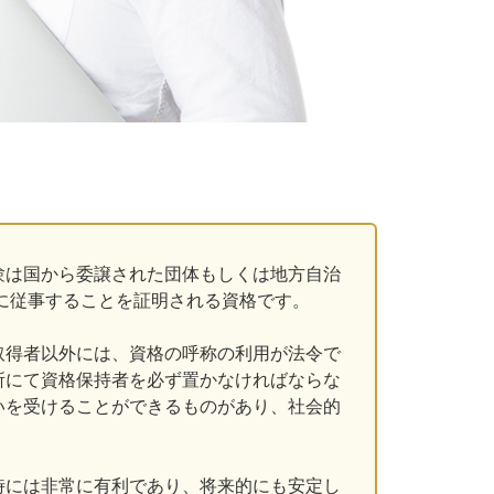
験は国から委譲された団体もしくは地方自治
に従事することを証明される資格です。
取得者以外には、資格の呼称の利用が法令で
所にて資格保持者を必ず置かなければならな
いを受けることができるものがあり、社会的
時には非常に有利であり、将来的にも安定し