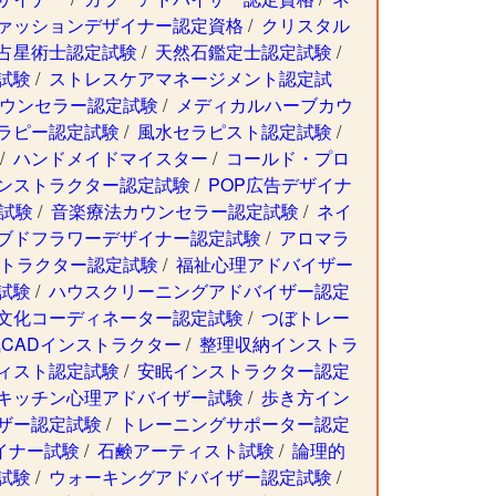
ァッションデザイナー認定資格
/
クリスタル
占星術士認定試験
/
天然石鑑定士認定試験
/
試験
/
ストレスケアマネージメント認定試
ウンセラー認定試験
/
メディカルハーブカウ
ラピー認定試験
/
風水セラピスト認定試験
/
/
ハンドメイドマイスター
/
コールド・プロ
ンストラクター認定試験
/
POP広告デザイナ
試験
/
音楽療法カウンセラー認定試験
/
ネイ
ブドフラワーデザイナー認定試験
/
アロマラ
ストラクター認定試験
/
福祉心理アドバイザー
試験
/
ハウスクリーニングアドバイザー認定
文化コーディネーター認定試験
/
つぼトレー
CADインストラクター
/
整理収納インストラ
ィスト認定試験
/
安眠インストラクター認定
キッチン心理アドバイザー試験
/
歩き方イン
ザー認定試験
/
トレーニングサポーター認定
イナー試験
/
石鹸アーティスト試験
/
論理的
試験
/
ウォーキングアドバイザー認定試験
/