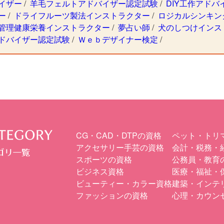
イザー
/
羊毛フェルトアドバイザー認定試験
/
DIY工作アド
ー
/
ドライフルーツ製法インストラクター
/
ロジカルシンキン
管理健康栄養インストラクター
/
夢占い師
/
犬のしつけインス
ドバイザー認定試験
/
Ｗｅｂデザイナー検定
/
CG・CAD・DTPの資格
ペット・トリ
アクセサリー手芸の資格
会計・税務・
スポーツの資格
公務員・教育
ビジネス資格
医療・福祉・
ビューティー・カラー資格
建築・インテ
ファッションの資格
心理・カウン