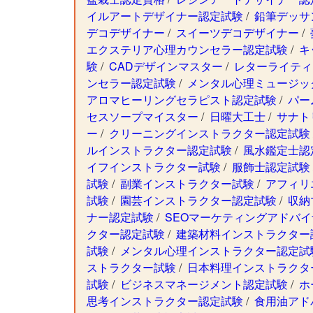
イルアートデザイナー認定試験
/
鉛筆デッサ
デコデザイナー
/
スイーツデコデザイナー
/
エクステリア心理カウンセラー認定試験
/
キ
験
/
CADデザインマスター
/
レターライティ
ンセラー認定試験
/
メンタル心理ミュージッ
アロマヒーリングセラピスト認定試験
/
パー
セスソープマイスター
/
日曜大工士
/
サナト
ー
/
クリーニングインストラクター認定試験
ルインストラクター認定試験
/
風水鑑定士認
イフインストラクター試験
/
服飾士認定試験
試験
/
副業インストラクター試験
/
アフィリ
試験
/
園芸インストラクター認定試験
/
収納
ナー認定試験
/
SEOマーケティングアドバイ
クター認定試験
/
建築材料インストラクター
試験
/
メンタル心理インストラクター認定試
ストラクター試験
/
日本料理インストラクタ
試験
/
ビジネスマネージメント認定試験
/
ホ
思考インストラクター認定試験
/
食用油アド