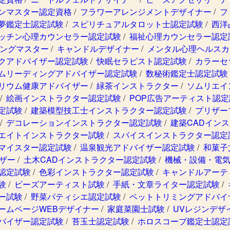
ンマスター認定資格
/
フラワーアレンジメントデザイナー
/
フ
夢鑑定士認定試験
/
スピリチュアルタロット士認定試験
/
西洋
ッチン心理カウンセラー認定試験
/
福祉心理カウンセラー認定
ングマスター
/
キャンドルデザイナー
/
メンタル心理ヘルスカ
クアドバイザー認定試験
/
快眠セラピスト認定試験
/
カラーセ
ムリーディングアドバイザー認定試験
/
数秘術鑑定士認定試験
リウム健康アドバイザー
/
緑茶インストラクター
/
ソムリエイ
/
絵画インストラクター認定試験
/
POP広告アーティスト認定
定試験
/
建築模型技工士インストラクター認定試験
/
プリザー
/
デコレーションインストラクター認定試験
/
建築CADイン
エイトインストラクター試験
/
スパイスインストラクター認定
マイスター認定試験
/
温泉観光アドバイザー認定試験
/
和菓子
ザー
/
土木CADインストラクター認定試験
/
機械・設備・電気
認定試験
/
色彩インストラクター認定試験
/
キャンドルアーテ
験
/
ビーズアーティスト試験
/
手紙・文章ライター認定試験
/
ー試験
/
野菜パティシエ認定試験
/
ペットトリミングアドバイ
ームページWEBデザイナー
/
家庭菜園士試験
/
UVレジンデザ
バイザー認定試験
/
苔玉士認定試験
/
ホロスコープ鑑定士認定