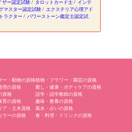
バイザー認定試験
/
タロットカード士
/
インテ
グマスター認定試験
/
エクステリア心理アド
トラクター
/
パワーストーン鑑定士認定試
マー・動物の資格
植物・フラワー・園芸の資格
経理の資格
癒し・健康・ボディケアの資格
の資格
語学・語学教師の資格
保育の資格
趣味・教養の資格
リア・土木資格
風水・占いの資格
セラーの資格
食・料理・ドリンクの資格