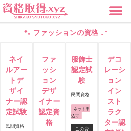
ファッションの資格
ネイ
ファ
服飾士
デコ
ルアー
ッシ
認定試
レーシ
トデ
ョン
験
ョン
ザイ
デザ
イン
民間資格
ナー認
イナー
スト
ネット申
定試験
認定資
ラク
込可
格
ター認
民間資格
この資