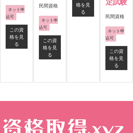
定試験
格を見
民間資格
ネット申
る
民間資格
込可
ネット申
込可
この資
ネット申
格を見
込可
この資
る
格を見
この資
る
格を見
る