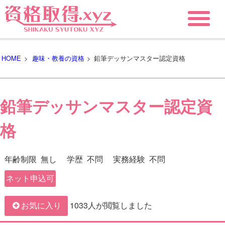
HOME
>
趣味・教養の資格
>
鉛筆デッサンマスター認定資格
鉛筆デッサンマスター認定資
格
年齢制限
無し
学歴
不問
実務経験
不問
ネット申込可
1033人が閲覧しました
お気に入り