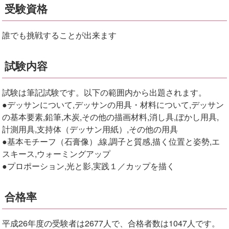
受験資格
誰でも挑戦することが出来ます
試験内容
試験は筆記試験です。以下の範囲内から出題されます。
●デッサンについて,デッサンの用具・材料について,デッサン
の基本要素,鉛筆,木炭,その他の描画材料,消し具,ぼかし用具,
計測用具,支持体（デッサン用紙）,その他の用具
●基本モチーフ（石膏像）,線,調子と質感,描く位置と姿勢,エ
スキース,ウォーミングアップ
●プロポーション,光と影,実践１／カップを描く
合格率
平成26年度の受験者は2677人で、合格者数は1047人です。